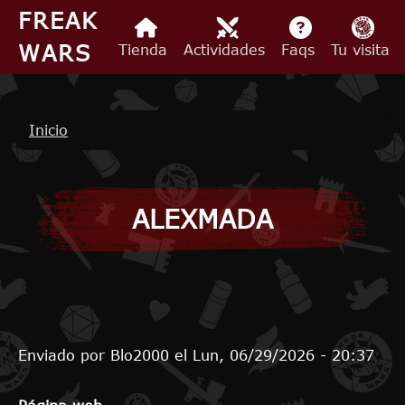
Pasar al contenido principal
FREAK
WARS
Tienda
Actividades
Faqs
Tu visita
Ruta de navegación
Inicio
ALEXMADA
Enviado por
Blo2000
el
Lun, 06/29/2026 - 20:37