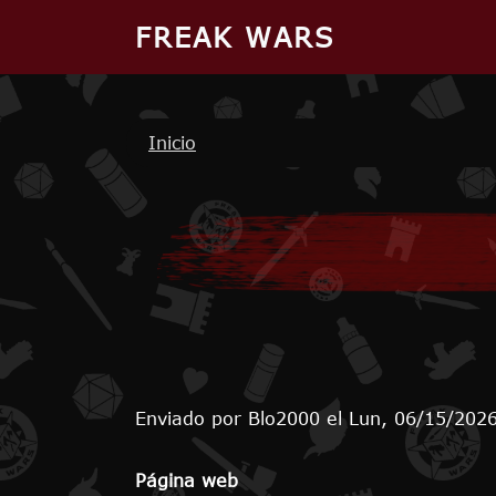
Pasar al contenido principal
FREAK WARS
Ruta de navegación
Inicio
Enviado por
Blo2000
el
Lun, 06/15/2026
Página web