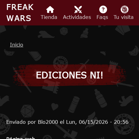
Pasar al contenido principal
FREAK
WARS
Tienda
Actividades
Faqs
Tu visita
Ruta de navegación
Inicio
EDICIONES NI!
Enviado por
Blo2000
el
Lun, 06/15/2026 - 20:56