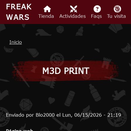
Pasar al contenido principal
FREAK
WARS
Tienda
Actividades
Faqs
Tu visita
Ruta de navegación
Inicio
M3D PRINT
Enviado por
Blo2000
el
Lun, 06/15/2026 - 21:19