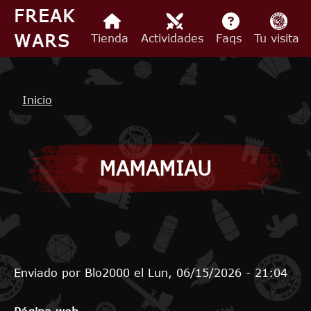
Pasar al contenido principal
FREAK
WARS
Tienda
Actividades
Faqs
Tu visita
Ruta de navegación
Inicio
MAMAMIAU
Enviado por
Blo2000
el
Lun, 06/15/2026 - 21:04