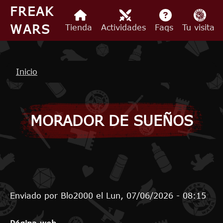
Pasar al contenido principal
FREAK
WARS
Tienda
Actividades
Faqs
Tu visita
Ruta de navegación
Inicio
MORADOR DE SUEÑOS
Enviado por
Blo2000
el
Lun, 07/06/2026 - 08:15