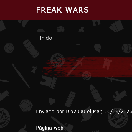
Pasar al contenido principal
FREAK WARS
Ruta de navegación
Inicio
Enviado por
Blo2000
el
Mar, 06/09/2026
Página web