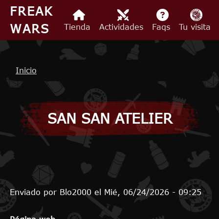
Pasar al contenido principal
FREAK
WARS
Tienda
Actividades
Faqs
Tu visita
Ruta de navegación
Inicio
SAN SAN ATELIER
Enviado por
Blo2000
el
Mié, 06/24/2026 - 09:25