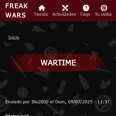
Pasar al contenido principal
FREAK
WARS
Tienda
Actividades
Faqs
Tu visita
Ruta de navegación
Inicio
WARTIME
Enviado por
Blo2000
el
Dom, 09/07/2025 - 11:37