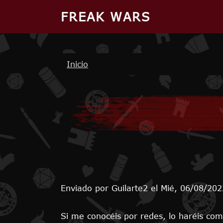
Pasar al contenido principal
FREAK WARS
Ruta de navegación
Inicio
Enviado por
Guilarte2
el
Mié, 06/08/202
Si me conocéis por redes, lo haréis co