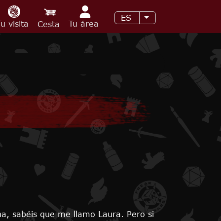
ES
Lista adicional de 
Tu visita
Tu área
Cesta
na, sabéis que me llamo Laura. Pero si