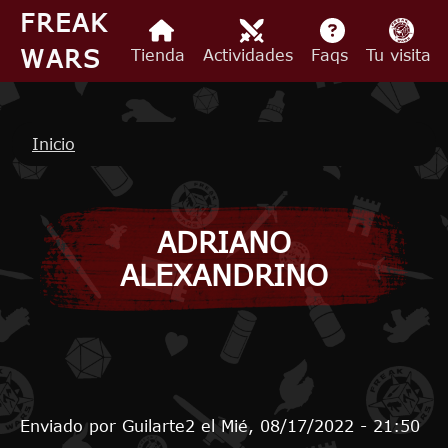
Pasar al contenido principal
FREAK
WARS
Tienda
Actividades
Faqs
Tu visita
Ruta de navegación
Inicio
ADRIANO
ALEXANDRINO
Enviado por
Guilarte2
el
Mié, 08/17/2022 - 21:50