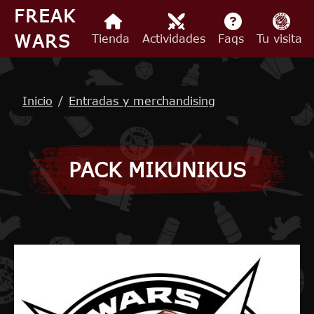
Pasar al contenido principal
FREAK
WARS
Tienda
Actividades
Faqs
Tu visita
Ruta de navegación
Inicio
Entradas y merchandising
PACK MIKUNIKUS