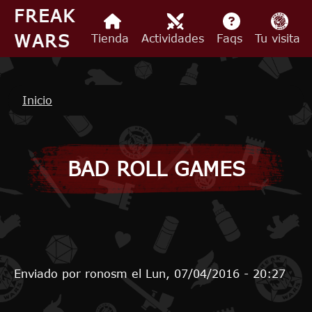
Pasar al contenido principal
FREAK
WARS
Tienda
Actividades
Faqs
Tu visita
Ruta de navegación
Inicio
BAD ROLL GAMES
Enviado por
ronosm
el
Lun, 07/04/2016 - 20:27