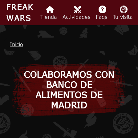
Pasar al contenido principal
FREAK
WARS
Tienda
Actividades
Faqs
Tu visita
Ruta de navegación
Inicio
COLABORAMOS CON
BANCO DE
ALIMENTOS DE
MADRID