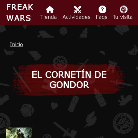
Pasar al contenido principal
FREAK
WARS
Tienda
Actividades
Faqs
Tu visita
Ruta de navegación
Inicio
EL CORNETÍN DE
GONDOR