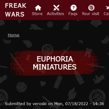
Skip to main content
FREAK
WARS
Store
Activities
Faqs
Your visit
Ca
Breadcrumb
Home
EUPHORIA
MINIATURES
Submitted by
veroski
on
Mon, 07/18/2022 - 14:36