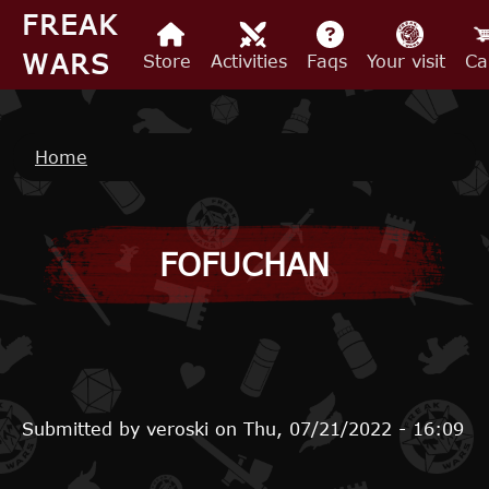
Skip to main content
FREAK
WARS
Store
Activities
Faqs
Your visit
Ca
Breadcrumb
Home
FOFUCHAN
Submitted by
veroski
on
Thu, 07/21/2022 - 16:09