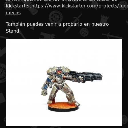
Kickstarter.
https://www.kickstarter.com/projects/jue
mechs
También puedes venir a probarlo en nuestro
Stand.