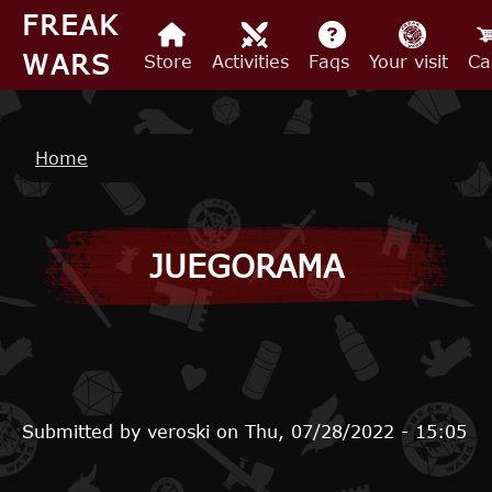
Skip to main content
FREAK
WARS
Store
Activities
Faqs
Your visit
Ca
Breadcrumb
Home
JUEGORAMA
Submitted by
veroski
on
Thu, 07/28/2022 - 15:05