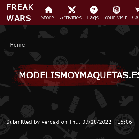
Skip to main content
FREAK
WARS
Store
Activities
Faqs
Your visit
Ca
Breadcrumb
Home
MODELISMOYMAQUETAS.E
Submitted by
veroski
on
Thu, 07/28/2022 - 15:06