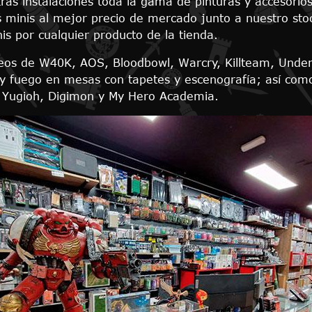
as instalaciones toda la gama de pinturas y accesorios 
s minis al mejor precio de mercado junto a nuestro sto
s por cualquier producto de la tienda.
eos de W40K, AOS, Bloodbowl, Warcry, Killteam, Underw
y fuego en mesas con tapetes y escenografía; así com
 Yugioh, Digimon y My Hero Academia.