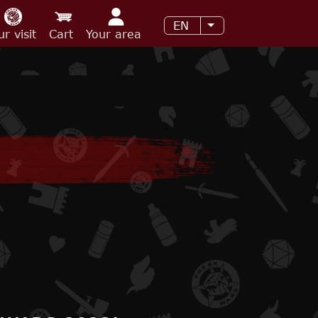
EN
List additional acti
ur visit
Cart
Your area