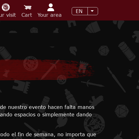
EN
List additional acti
ur visit
Cart
Your area
n de nuestro evento hacen falta manos
gilando espacios o simplemente dando
todo el fin de semana, no importa que