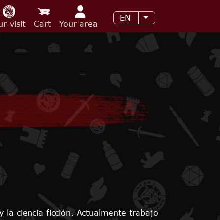
EN
List additional acti
ur visit
Cart
Your area
 la ciencia ficción. Actualmente trabajo