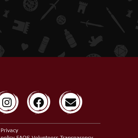
Privacy
policy
FAQS
Volunteers
Transparency