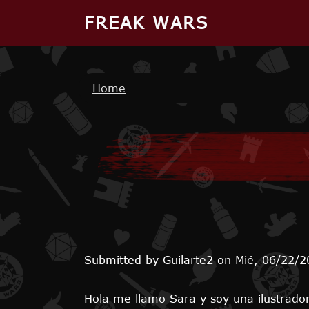
Skip to main content
FREAK WARS
Breadcrumb
Home
Submitted by
Guilarte2
on
Mié, 06/22/2
Hola me llamo Sara y soy una ilustradora