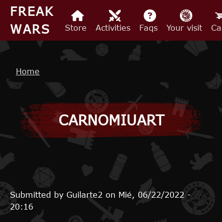
Skip to main content
FREAK
WARS
Store
Activities
Faqs
Your visit
Ca
Breadcrumb
Home
CARNOMIUART
Submitted by
Guilarte2
on
Mié, 06/22/2022 -
20:16