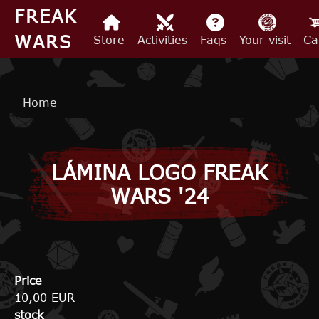
Skip to main content
FREAK
WARS
Store
Activities
Faqs
Your visit
Ca
Breadcrumb
Home
LÁMINA LOGO FREAK
WARS '24
Price
10,00 EUR
stock