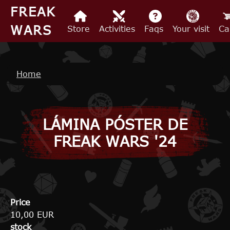
Skip to main content
FREAK
WARS
Store
Activities
Faqs
Your visit
Ca
Breadcrumb
Home
LÁMINA PÓSTER DE
FREAK WARS '24
Price
10,00 EUR
stock