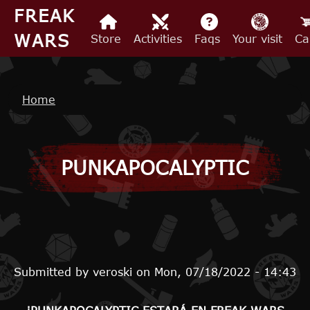
Skip to main content
FREAK
WARS
Store
Activities
Faqs
Your visit
Ca
Breadcrumb
Home
PUNKAPOCALYPTIC
Submitted by
veroski
on
Mon, 07/18/2022 - 14:43