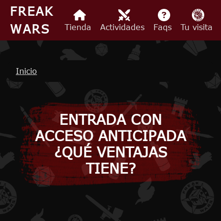
Pasar al contenido principal
FREAK
WARS
Tienda
Actividades
Faqs
Tu visita
Ruta de navegación
Inicio
ENTRADA CON
ACCESO ANTICIPADA
¿QUÉ VENTAJAS
TIENE?