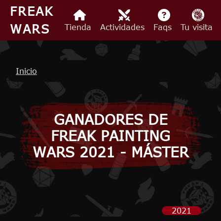
Pasar al contenido principal
FREAK
WARS
Tienda
Actividades
Faqs
Tu visita
Ruta de navegación
Inicio
GANADORES DE
FREAK PAINTING
WARS 2021 - MÁSTER
2021