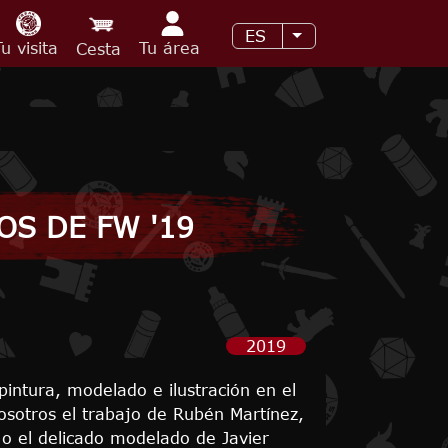
ES
Lista adicional de 
Tu visita
Tu área
Cesta
S DE FW '19
2019
intura, modelado e ilustración en el
sotros el trabajo de Rubén Martínez,
 o el delicado modelado de Javier