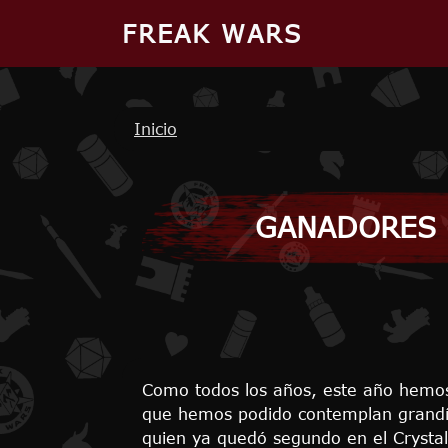
Pasar al contenido principal
FREAK WARS
Ruta de navegación
Inicio
GANADORES 
Como todos los años, este año hemos c
que hemos podido contemplan grandís
quien ya quedó segundo en el Crystal 