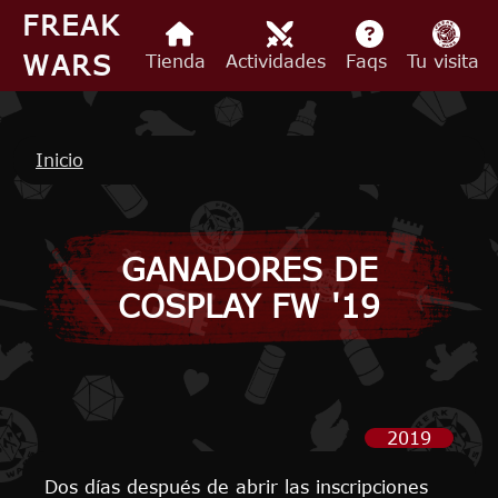
Pasar al contenido principal
FREAK
WARS
Tienda
Actividades
Faqs
Tu visita
Ruta de navegación
Inicio
GANADORES DE
COSPLAY FW '19
2019
Dos días después de abrir las inscripciones