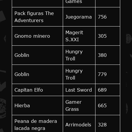
Games
Pack figuras The
Juegorama
756
Adventurers
Magerit
Gnomo minero
305
S.XXI
Hungry
Goblin
380
Troll
Hungry
Goblin
779
Troll
Capitan Elfo
Last Sword
689
Gamer
Hierba
665
Grass
Peana de madera
Arrimodels
328
lacada negra