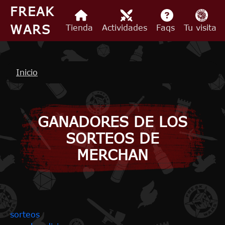
Pasar al contenido principal
FREAK
WARS
Tienda
Actividades
Faqs
Tu visita
Ruta de navegación
Inicio
GANADORES DE LOS
SORTEOS DE
MERCHAN
sorteos