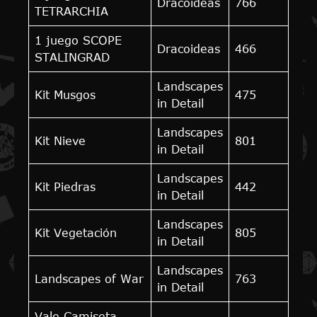
Dracoideas
766
TETRARCHIA
1 juego SCOPE
Dracoideas
466
STALINGRAD
Landscapes
Kit Musgos
475
in Detail
Landscapes
Kit Nieve
801
in Detail
Landscapes
Kit Piedras
442
in Detail
Landscapes
Kit Vegetación
805
in Detail
Landscapes
Landscapes of War
763
in Detail
Vale Camiseta