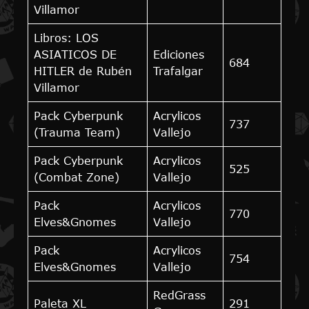
Villamor
Libros: LOS
ASIATICOS DE
Ediciones
684
HITLER de Rubén
Trafalgar
Villamor
Pack Cyberpunk
Acrylicos
737
(Trauma Team)
Vallejo
Pack Cyberpunk
Acrylicos
525
(Combat Zone)
Vallejo
Pack
Acrylicos
770
Elves&Gnomes
Vallejo
Pack
Acrylicos
754
Elves&Gnomes
Vallejo
RedGrass
Paleta XL
291