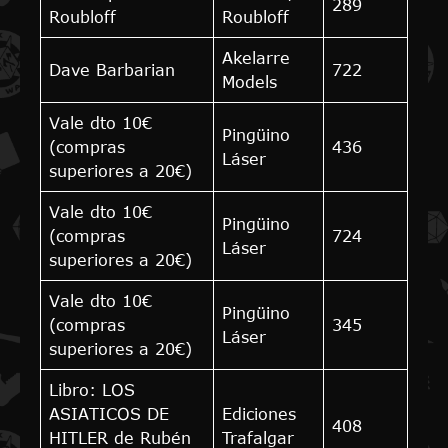
289
Roubloff
Roubloff
Akelarre
Dave Barbarian
722
Models
Vale dto 10€
Pingüino
(compras
436
Láser
superiores a 20€)
Vale dto 10€
Pingüino
(compras
724
Láser
superiores a 20€)
Vale dto 10€
Pingüino
(compras
345
Láser
superiores a 20€)
Libro: LOS
ASIATICOS DE
Ediciones
408
HITLER de Rubén
Trafalgar