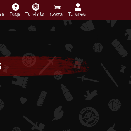
des
Faqs
Tu visita
Tu área
Cesta
G