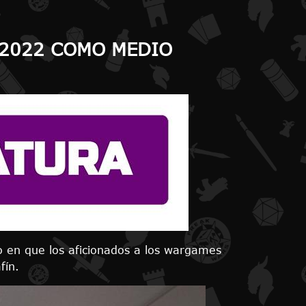
 2022 COMO MEDIO
o en que los aficionados a los wargames
fín.