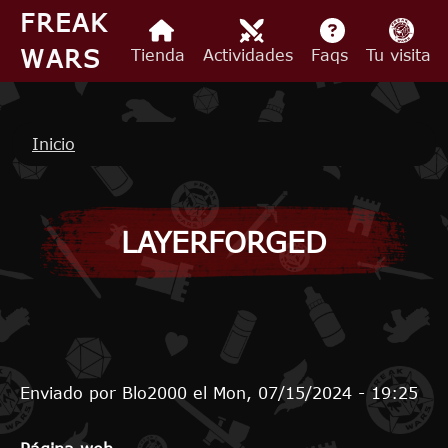
Pasar al contenido principal
FREAK
WARS
Tienda
Actividades
Faqs
Tu visita
Ruta de navegación
Inicio
LAYERFORGED
Enviado por
Blo2000
el
Mon, 07/15/2024 - 19:25