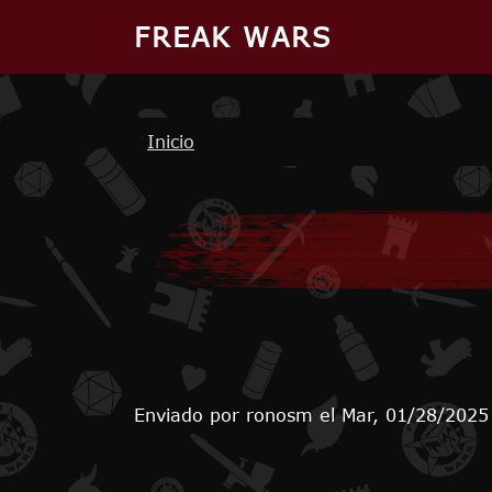
Pasar al contenido principal
FREAK WARS
Ruta de navegación
Inicio
Enviado por
ronosm
el
Mar, 01/28/2025