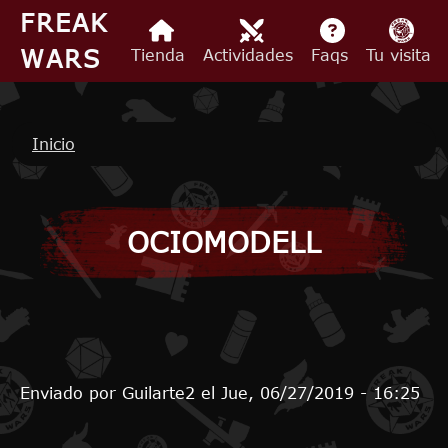
Pasar al contenido principal
FREAK
WARS
Tienda
Actividades
Faqs
Tu visita
Ruta de navegación
Inicio
OCIOMODELL
Enviado por
Guilarte2
el
Jue, 06/27/2019 - 16:25