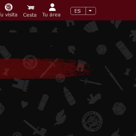
ES
Lista adicional de 
Tu visita
Tu área
Cesta