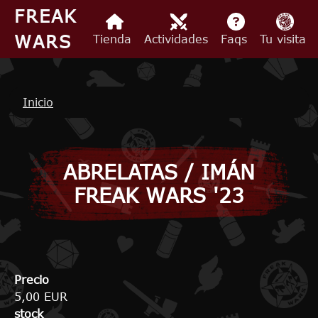
Pasar al contenido principal
FREAK
WARS
Tienda
Actividades
Faqs
Tu visita
Ruta de navegación
Inicio
ABRELATAS / IMÁN
FREAK WARS '23
Precio
5,00 EUR
stock