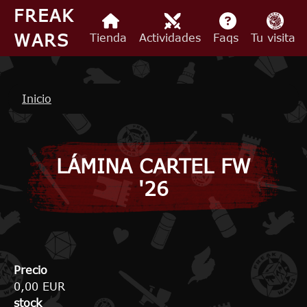
Pasar al contenido principal
FREAK
WARS
Tienda
Actividades
Faqs
Tu visita
Ruta de navegación
Inicio
LÁMINA CARTEL FW
'26
Precio
0,00 EUR
stock