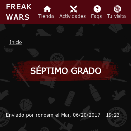
Pasar al contenido principal
FREAK
WARS
Tienda
Actividades
Faqs
Tu visita
Ruta de navegación
Inicio
SÉPTIMO GRADO
Enviado por
ronosm
el
Mar, 06/20/2017 - 19:23