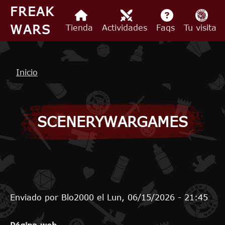
Pasar al contenido principal
FREAK
WARS
Tienda
Actividades
Faqs
Tu visita
Ruta de navegación
Inicio
SCENERYWARGAMES
Enviado por
Blo2000
el
Lun, 06/15/2026 - 21:45