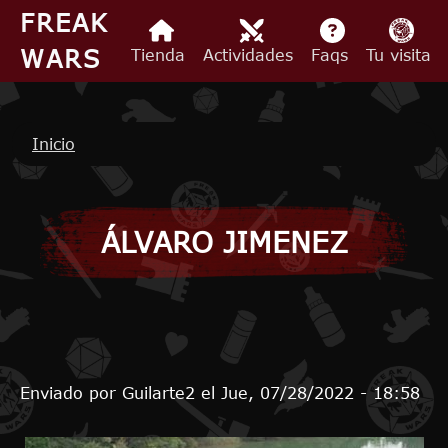
Pasar al contenido principal
FREAK
WARS
Tienda
Actividades
Faqs
Tu visita
Ruta de navegación
Inicio
ÁLVARO JIMENEZ
Enviado por
Guilarte2
el
Jue, 07/28/2022 - 18:58