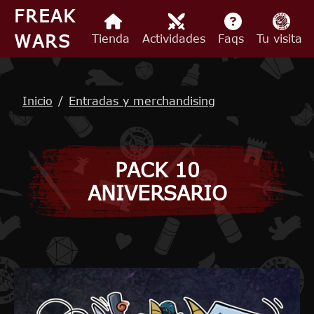
Pasar al contenido principal
FREAK
WARS
Tienda
Actividades
Faqs
Tu visita
Ruta de navegación
Inicio
Entradas y merchandising
PACK 10
ANIVERSARIO