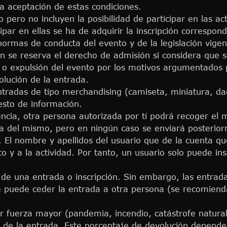
a aceptación de estas condiciones.
o pero no incluyen la posibilidad de participar en las a
par en ellas se ha de adquirir la inscripción correspond
 normas de conducta del evento y de la legislación vig
ón se reserva el derecho de admisión si considera que 
 o expulsión del evento por los motivos argumentados 
olución de la entrada.
tradas de tipo merchandising (camiseta, miniatura, dad
esto de información.
encia, otra persona autorizada por tí podrá recoger el
a del mismo, pero en ningún caso se enviará posterio
. El nombre y apellidos del usuario que de la cuenta que
o y a la actividad. Por tanto, un usuario solo puede ins
de una entrada o inscripción. Sin embargo, las entradas
e puede ceder la entrada a otra persona (se recomien
 fuerza mayor (pandemia, incendio, catástrofe natural,
r de la entrada. Este porcentaje de devolución depende