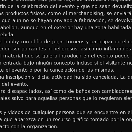
 fin de la celebración del evento y que no sean devuelt
os productos físicos, como el merchandising, se envia
 que aún no se hayan enviado a fabricación, se devolve
bellón, aunque en el exterior hay una zona habilitada 
ebida.
 hobby con el fin de jugar torneos y participar en el 
den ser punzantes ni peligrosos, así como inflamables
 material que se quiera introducir en el evento puede 
a entrada bajo ningún concepto incluso si el visitante n
te el evento o por la cancelación de las mismas.
na inscripción si dicha actividad ha sido cancelada. La 
n del evento.
ara discapacitados, así como de baños con cambiadore
ales salvo para aquellas personas que lo requieran sie
s y vídeos de cualquier persona que se encuentre en e
 que aparezca en un recurso gráfico tomado por la or
cto con la organización.