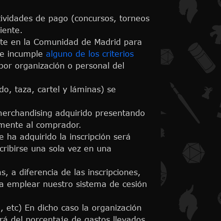
ctividades de pago (concursos, torneos
iente.
ente en la Comunidad de Madrid para
se incumple
alguno de los criterios
por organización o personal del
o, taza, cartel y láminas) se
 merchandising adquirido presentando
rmente al comprador.
 ha adquirido la inscripción será
cribirse una sola vez en una
, a diferencia de las inscripciones,
da emplear nuestro sistema de cesión
 etc) En dicho caso la organización
rá del porcentaje de gastos llevados