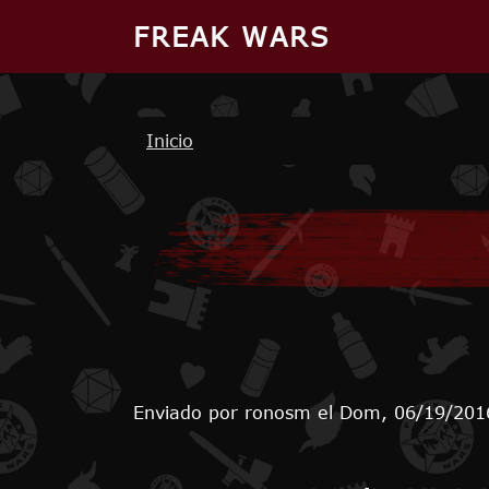
Pasar al contenido principal
FREAK WARS
Ruta de navegación
Inicio
Enviado por
ronosm
el
Dom, 06/19/2016