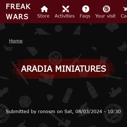
Skip to main content
FREAK
WARS
Store
Activities
Faqs
Your visit
Ca
Breadcrumb
Home
ARADIA MINIATURES
Submitted by
ronosm
on
Sat, 08/03/2024 - 10:30