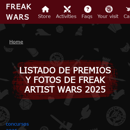
Skip to main content
FREAK
WARS
Store
Activities
Faqs
Your visit
Ca
Breadcrumb
Home
LISTADO DE PREMIOS
Y FOTOS DE FREAK
ARTIST WARS 2025
concursos