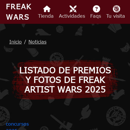
Pasar al contenido principal
FREAK
WARS
Tienda
Actividades
Faqs
Tu visita
Ruta de navegación
Inicio
Noticias
LISTADO DE PREMIOS
Y FOTOS DE FREAK
ARTIST WARS 2025
concursos