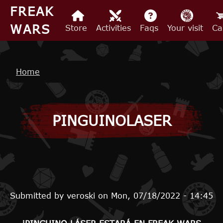
Skip to main content
FREAK
WARS
Store
Activities
Faqs
Your visit
Ca
Breadcrumb
Home
PINGUINOLASER
Submitted by
veroski
on
Mon, 07/18/2022 - 14:45