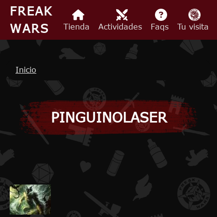
Pasar al contenido principal
FREAK
WARS
Tienda
Actividades
Faqs
Tu visita
Ruta de navegación
Inicio
PINGUINOLASER