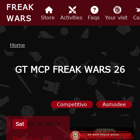
Skip to main content
FREAK
WARS
Store
Activities
Faqs
Your visit
Ca
Breadcrumb
Home
GT MCP FREAK WARS 26
Competitivo
Asmodee
Sat
09:30–20:50
Place
Área de