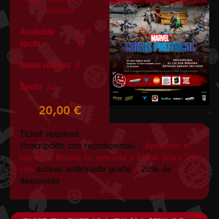
torneos
Available
0 of
spots
32
Reservations
4
Spots
32
20,00 €
Ticket required
¡Inscripción con recompensa! -
Apúntate al
torneo y llévate tu entrada a Freak Wars '26
con
acceso anticipado gratis
y
20% de
descuento
.